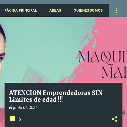
PÁGINA PRINCIPAL
AREAS
QUIENES SOMOS
E
n
t
r
a
d
a
s
ATENCION Emprendedoras SIN
Limites de edad !!!
el
junio 01, 2024
0