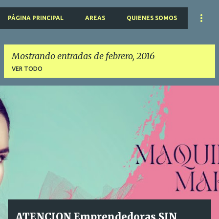
PÁGINA PRINCIPAL
AREAS
QUIENES SOMOS
Mostrando entradas de febrero, 2016
VER TODO
E
n
t
r
a
d
a
s
ATENCION Emprendedoras SIN