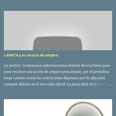
compra administradas por entidades del país Las compras online
en moneda extranjera; Las operaciones de adquisición de servicios
en el exterior contratados a través de agencias de viajes y turismo
del país y de servicios de transporte terrestre, aéreo y por vía
acuática, de pasajeros con destino fuera del país. Para las
operaciones originalmente en dólares, el 20% sobre la cotización
oficial. El “dólar turista”, que es el que pagaría quien concreta
compras en el extranjero pasará a valer $ 6,12, un 31% menos que
la cotización del dólar blue. La AFIP ahora pedirá más información
LANATA y su recurso de amparo
a los bancos sobre los movimientos de sus clientes. La...
La Justicia Contencioso Administrativo Federal dio el primer paso
para resolver una acción de amparo presentada por el periodista
Jorge Lanata contra las restricciones dispeusta por la Afip para
comprar dólares en el mercado oficial. La jueza Rita Ailán resolvió
que Lanata deberá presentar las pruebas que ofreció en su
demanda. La resolución de la magistrada, será para resolver si
hará lugar o no al pedido del periodista para que se lo autorice a
comprar moneda extranjera en el mercado oficial. El Sr Lanata,
deberá “acompañar la prueba documental que ofreciera en el