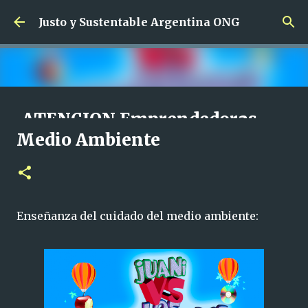
Ir al contenido principal
Justo y Sustentable Argentina ONG
ATENCION Emprendedoras
Medio Ambiente
SIN Limites de edad !!!
CAPACITACION SALIDA LABORAL CAPACITACION SIN CARGO
EMPRENDEDORAS
0
Enseñanza del cuidado del medio ambiente: