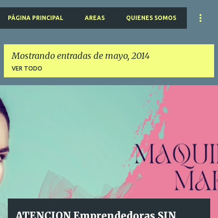
PÁGINA PRINCIPAL
AREAS
QUIENES SOMOS
Mostrando entradas de mayo, 2014
VER TODO
E
n
t
r
a
d
a
s
ATENCION Emprendedoras SIN