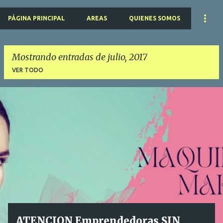
PÁGINA PRINCIPAL
AREAS
QUIENES SOMOS
Mostrando entradas de julio, 2017
VER TODO
E
n
t
r
a
d
a
s
ATENCION Emprendedoras SIN