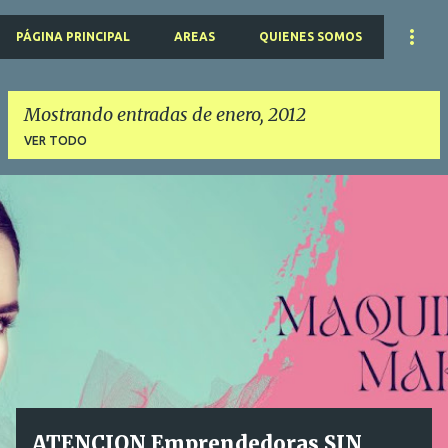
PÁGINA PRINCIPAL
AREAS
QUIENES SOMOS
Mostrando entradas de enero, 2012
VER TODO
E
n
t
r
a
d
a
s
ATENCION Emprendedoras SIN