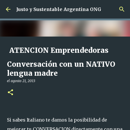
Ir al contenido principal
Justo y Sustentable Argentina ONG
ATENCION Emprendedoras
SIN Limites de edad !!!
Conversación con un NATIVO
el
junio 01, 2024
lengua madre
CAPACITACION SALIDA LABORAL CAPACITACION SIN CARGO
EMPRENDEDORAS
el
agosto 21, 2013
0
Si sabes Italiano te damos la posibilidad de
mejorar tu CONVERSACION directamente con una