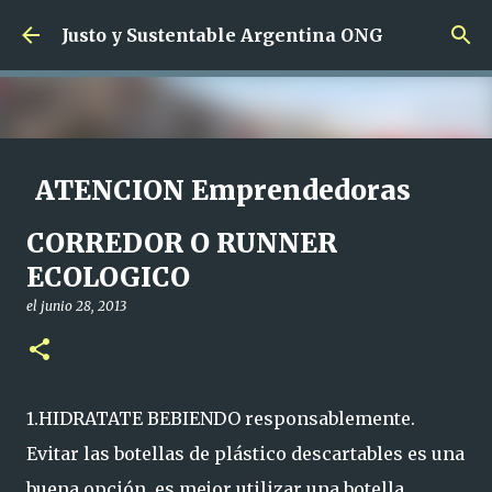
Ir al contenido principal
Justo y Sustentable Argentina ONG
ATENCION Emprendedoras
SIN Limites de edad !!!
CORREDOR O RUNNER
el
junio 01, 2024
ECOLOGICO
CAPACITACION SALIDA LABORAL CAPACITACION SIN CARGO
EMPRENDEDORAS
el
junio 28, 2013
0
1.HIDRATATE BEBIENDO responsablemente.
Evitar las botellas de plástico descartables es una
buena opción, es mejor utilizar una botella