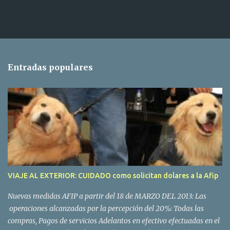
o
m
e
n
t
Entradas populares
a
r
i
o
s
VIAJE AL EXTERIOR: CUIDADO como solicitan dolares a la Afip
Nuevas medidas AFIP a partir del 18 de MARZO DEL 2013: Las
operaciones alcanzadas por la percepción del 20%: Todas las
compras, Pagos de servicios Adelantos en efectivo efectuadas en el