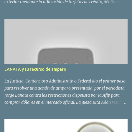
exterior mediante la utilización de tarjetas de crédito, débito o
compra administradas por entidades del país Las compras online
en moneda extranjera; Las operaciones de adquisición de servicios
en el exterior contratados a través de agencias de viajes y turismo
del país y de servicios de transporte terrestre, aéreo y por vía
acuática, de pasajeros con destino fuera del país. Para las
operaciones originalmente en dólares, el 20% sobre la cotización
oficial. El “dólar turista”, que es el que pagaría quien concreta
compras en el extranjero pasará a valer $ 6,12, un 31% menos que
la cotización del dólar blue. La AFIP ahora pedirá más información
LANATA y su recurso de amparo
a los bancos sobre los movimientos de sus clientes. La...
La Justicia Contencioso Administrativo Federal dio el primer paso
para resolver una acción de amparo presentada por el periodista
Jorge Lanata contra las restricciones dispeusta por la Afip para
comprar dólares en el mercado oficial. La jueza Rita Ailán resolvió
que Lanata deberá presentar las pruebas que ofreció en su
demanda. La resolución de la magistrada, será para resolver si
hará lugar o no al pedido del periodista para que se lo autorice a
comprar moneda extranjera en el mercado oficial. El Sr Lanata,