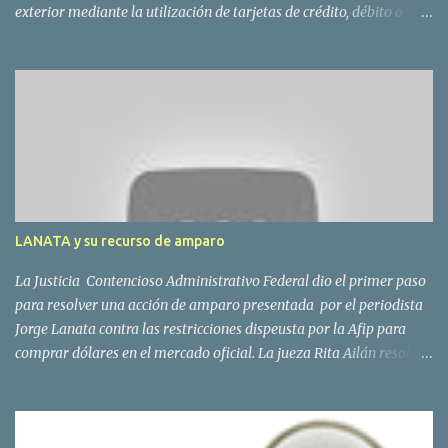
exterior mediante la utilización de tarjetas de crédito, débito o
compra administradas por entidades del país Las compras online
en moneda extranjera; Las operaciones de adquisición de servicios
en el exterior contratados a través de agencias de viajes y turismo
del país y de servicios de transporte terrestre, aéreo y por vía
acuática, de pasajeros con destino fuera del país. Para las
operaciones originalmente en dólares, el 20% sobre la cotización
oficial. El “dólar turista”, que es el que pagaría quien concreta
compras en el extranjero pasará a valer $ 6,12, un 31% menos que
la cotización del dólar blue. La AFIP ahora pedirá más información
LANATA y su recurso de amparo
a los bancos sobre los movimientos de sus clientes. La...
La Justicia Contencioso Administrativo Federal dio el primer paso
para resolver una acción de amparo presentada por el periodista
Jorge Lanata contra las restricciones dispeusta por la Afip para
comprar dólares en el mercado oficial. La jueza Rita Ailán resolvió
que Lanata deberá presentar las pruebas que ofreció en su
demanda. La resolución de la magistrada, será para resolver si
hará lugar o no al pedido del periodista para que se lo autorice a