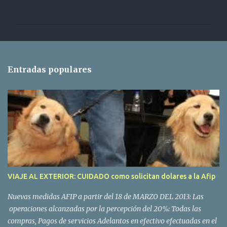
o
m
e
n
t
Entradas populares
a
r
i
o
s
VIAJE AL EXTERIOR: CUIDADO como solicitan dolares a la Afip
Nuevas medidas AFIP a partir del 18 de MARZO DEL 2013: Las
operaciones alcanzadas por la percepción del 20%: Todas las
compras, Pagos de servicios Adelantos en efectivo efectuadas en el