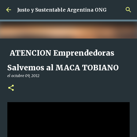
Ir al contenido principal
Justo y Sustentable Argentina ONG
ATENCION Emprendedoras
SIN Limites de edad !!!
Salvemos al MACA TOBIANO
el
junio 01, 2024
el
octubre 09, 2012
CAPACITACION SALIDA LABORAL CAPACITACION SIN CARGO
EMPRENDEDORAS
0