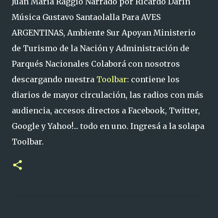
Juan María Raggio Narrado por Ricardo Darín
Música Gustavo Santaolalla Para AVES
ARGENTINAS, Ambiente Sur Apoyan Ministerio
de Turismo de la Nación y Administración de
Parqués Nacionales Colaborá con nosotros
descargando nuestra
Toolbar
: contiene los
diarios de mayor circulación, las radios con más
audiencia, accesos directos a Facebook, Twitter,
Google y Yahoo!... todo en uno. Ingresá a la solapa
Toolbar.
C