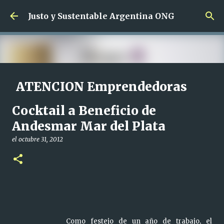
Ir al contenido principal
Justo y Sustentable Argentina ONG
ATENCION Emprendedoras
SIN Limites de edad !!!
Cocktail a Beneficio de
el
junio 01, 2024
Andesmar Mar del Plata
CAPACITACION SALIDA LABORAL CAPACITACION SIN CARGO
EMPRENDEDORAS
el
octubre 31, 2012
0
Como festejo de un año de trabajo, el