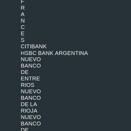
F
R
A
N
C
E
S
C
I
T
I
BA
N
K
H
SBC BA
N
K
A
R
G
E
NT
I
N
A
NU
EVO
BA
NC
O
D
E
E
NTR
E
R
I
O
S
NU
EVO
BA
NC
O
D
E
LA
R
I
O
J
A
NU
EVO
BA
NC
O
D
E