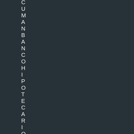
C
U
M
A
N
B
A
N
C
O
H
I
P
O
T
E
C
A
R
I
O