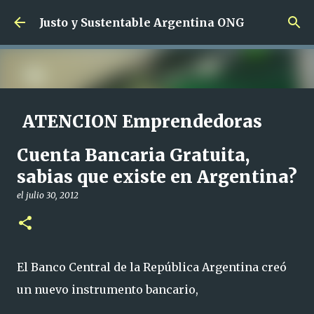
Ir al contenido principal
Justo y Sustentable Argentina ONG
ATENCION Emprendedoras
SIN Limites de edad !!!
Cuenta Bancaria Gratuita,
el
junio 01, 2024
sabias que existe en Argentina?
CAPACITACION SALIDA LABORAL CAPACITACION SIN CARGO
EMPRENDEDORAS
el
julio 30, 2012
0
El Banco Central de la República Argentina creó
un nuevo instrumento bancario,