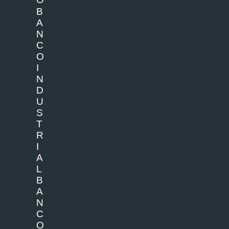
B
A
N
C
O
I
N
D
U
S
T
R
I
A
L
B
A
N
C
O