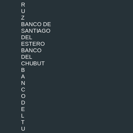
R
U
Z
BA
NC
O
D
E
S
A
NTI
AGO
D
EL
ES
T
E
R
O
BA
NC
O
D
EL
CH
U
B
U
T
B
A
N
C
O
D
E
L
T
U