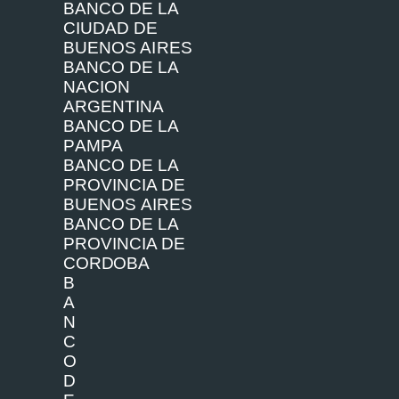
BA
NC
O
D
E
LA
C
I
U
D
AD
D
E
B
U
E
N
OS
A
I
R
ES
BA
NC
O
D
E
LA
N
A
C
I
ON
A
R
GE
NT
I
N
A
BA
NC
O
D
E
LA
P
A
M
PA
BA
NC
O
D
E
LA
P
R
OV
I
NC
I
A
D
E
B
U
E
N
OS
A
I
R
ES
BA
NC
O
D
E
LA
P
R
OV
I
NC
I
A
D
E
C
O
R
D
OBA
B
A
N
C
O
D