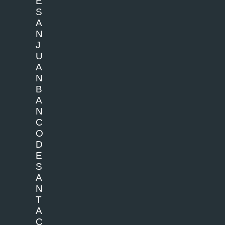
E
S
A
N
J
U
A
N
B
A
N
C
O
D
E
S
A
N
T
A
C