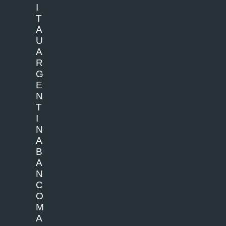
I
T
A
U
A
R
G
E
N
T
I
N
A
B
A
N
C
O
M
A