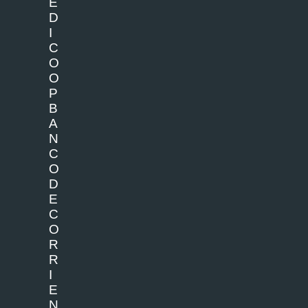
E
D
I
C
O
O
P
B
A
N
C
O
D
E
C
O
R
R
I
E
N