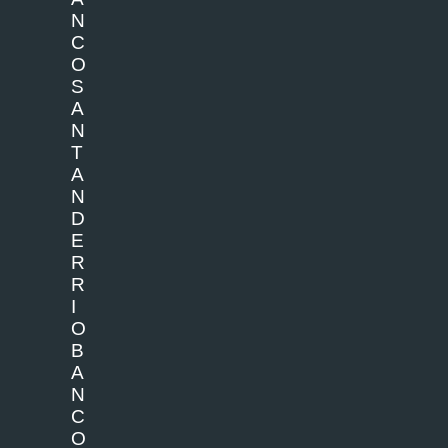
N
C
O
S
A
N
T
A
N
D
E
R
R
I
O
B
A
N
C
O