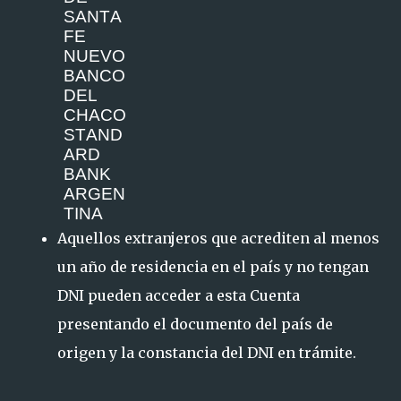
SA
NT
A
F
E
NU
EVO
BA
NC
O
D
EL
CH
A
C
O
S
T
A
ND
A
R
D
BA
N
K
A
R
GE
N
T
I
N
A
Aquellos extranjeros que acrediten al menos
un año de residencia en el país y no tengan
DNI pueden acceder a esta Cuenta
presentando el documento del país de
origen y la constancia del DNI en trámite.