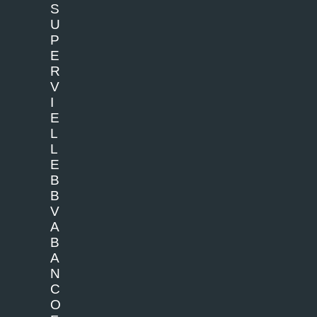
S
U
P
E
R
V
I
E
L
L
E
B
B
V
A
B
A
N
C
O