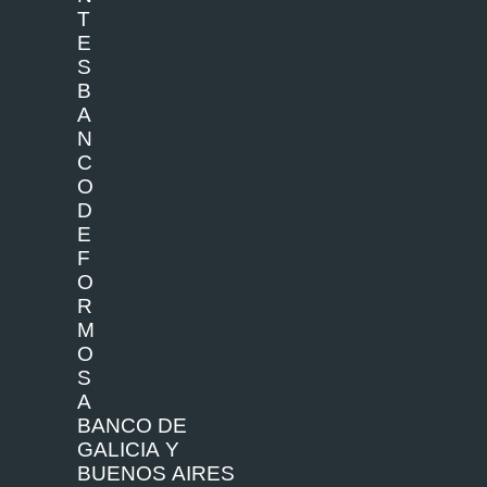
T
E
S
B
A
N
C
O
D
E
F
O
R
M
O
S
A
BA
NC
O
D
E
G
AL
I
C
I
A
Y
B
U
E
N
OS
A
I
R
ES