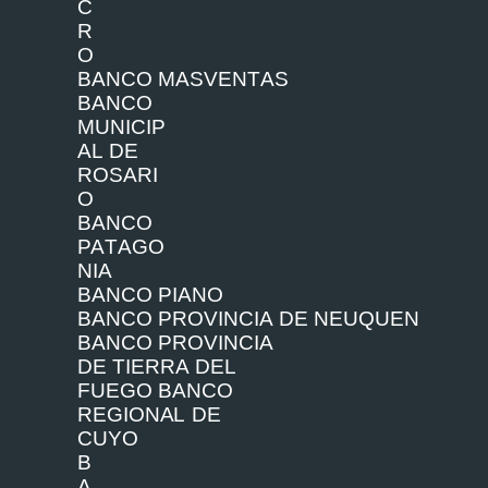
C
R
O
BA
NC
O
M
ASVE
N
T
AS
BA
NC
O
MUN
I
C
I
P
A
L
D
E
R
O
S
A
R
I
O
BA
NC
O
PA
T
AGO
N
I
A
BA
NC
O
P
I
A
N
O
BA
NC
O
P
R
O
V
I
NCI
A
D
E
N
E
U
Q
U
EN
BA
NC
O
P
R
O
V
I
NCI
A
D
E
T
I
E
RR
A
D
EL
FU
EGO BA
NC
O
R
EG
I
O
N
A
L
D
E
CU
Y
O
B
A