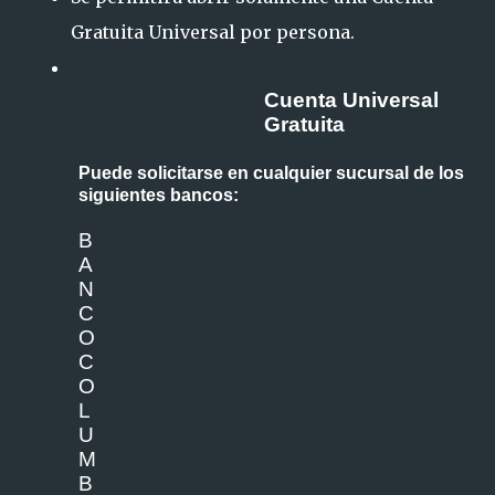
Gratuita Universal por persona.
Cu
e
n
ta
Un
i
v
e
r
sal
G
r
at
ui
ta
P
u
e
de
s
o
lici
ta
r
s
e
e
n
c
u
al
qu
ie
r
s
u
c
u
r
sa
l
d
e
l
os
si
gu
ie
n
te
s
b
a
n
c
o
s
:
B
A
N
C
O
C
O
L
U
M
B