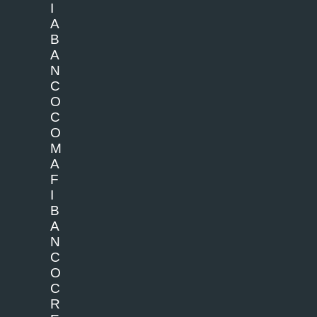
I
A
B
A
N
C
O
C
O
M
A
F
I
B
A
N
C
O
C
R