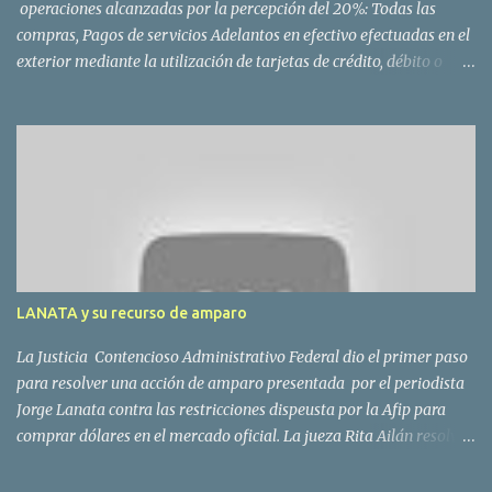
operaciones alcanzadas por la percepción del 20%: Todas las
compras, Pagos de servicios Adelantos en efectivo efectuadas en el
exterior mediante la utilización de tarjetas de crédito, débito o
compra administradas por entidades del país Las compras online
en moneda extranjera; Las operaciones de adquisición de servicios
en el exterior contratados a través de agencias de viajes y turismo
del país y de servicios de transporte terrestre, aéreo y por vía
acuática, de pasajeros con destino fuera del país. Para las
operaciones originalmente en dólares, el 20% sobre la cotización
oficial. El “dólar turista”, que es el que pagaría quien concreta
compras en el extranjero pasará a valer $ 6,12, un 31% menos que
la cotización del dólar blue. La AFIP ahora pedirá más información
LANATA y su recurso de amparo
a los bancos sobre los movimientos de sus clientes. La...
La Justicia Contencioso Administrativo Federal dio el primer paso
para resolver una acción de amparo presentada por el periodista
Jorge Lanata contra las restricciones dispeusta por la Afip para
comprar dólares en el mercado oficial. La jueza Rita Ailán resolvió
que Lanata deberá presentar las pruebas que ofreció en su
demanda. La resolución de la magistrada, será para resolver si