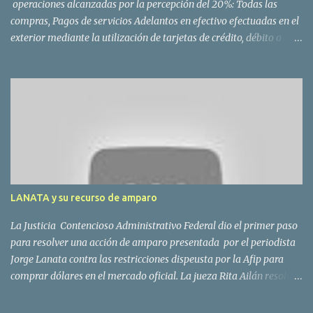
operaciones alcanzadas por la percepción del 20%: Todas las
compras, Pagos de servicios Adelantos en efectivo efectuadas en el
exterior mediante la utilización de tarjetas de crédito, débito o
compra administradas por entidades del país Las compras online
en moneda extranjera; Las operaciones de adquisición de servicios
en el exterior contratados a través de agencias de viajes y turismo
del país y de servicios de transporte terrestre, aéreo y por vía
acuática, de pasajeros con destino fuera del país. Para las
operaciones originalmente en dólares, el 20% sobre la cotización
oficial. El “dólar turista”, que es el que pagaría quien concreta
compras en el extranjero pasará a valer $ 6,12, un 31% menos que
la cotización del dólar blue. La AFIP ahora pedirá más información
LANATA y su recurso de amparo
a los bancos sobre los movimientos de sus clientes. La...
La Justicia Contencioso Administrativo Federal dio el primer paso
para resolver una acción de amparo presentada por el periodista
Jorge Lanata contra las restricciones dispeusta por la Afip para
comprar dólares en el mercado oficial. La jueza Rita Ailán resolvió
que Lanata deberá presentar las pruebas que ofreció en su
demanda. La resolución de la magistrada, será para resolver si