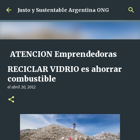
Ir al contenido principal
Justo y Sustentable Argentina ONG
ATENCION Emprendedoras
SIN Limites de edad !!!
RECICLAR VIDRIO es ahorrar
el
junio 01, 2024
combustible
CAPACITACION SALIDA LABORAL CAPACITACION SIN CARGO
EMPRENDEDORAS
el
abril 20, 2012
0