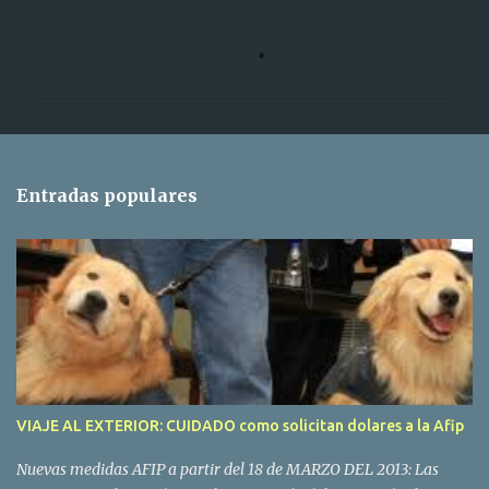
C
o
m
e
n
t
Entradas populares
a
r
i
o
s
VIAJE AL EXTERIOR: CUIDADO como solicitan dolares a la Afip
Nuevas medidas AFIP a partir del 18 de MARZO DEL 2013: Las