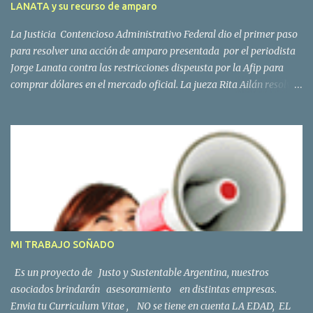
LANATA y su recurso de amparo
a los bancos sobre los movimientos de sus clientes. La...
La Justicia Contencioso Administrativo Federal dio el primer paso
para resolver una acción de amparo presentada por el periodista
Jorge Lanata contra las restricciones dispeusta por la Afip para
comprar dólares en el mercado oficial. La jueza Rita Ailán resolvió
que Lanata deberá presentar las pruebas que ofreció en su
demanda. La resolución de la magistrada, será para resolver si
hará lugar o no al pedido del periodista para que se lo autorice a
comprar moneda extranjera en el mercado oficial. El Sr Lanata,
deberá “acompañar la prueba documental que ofreciera en el
escrito de demanda”, pues sobre esa base se desarrollará la causa
y se adoptará la decisión.
MI TRABAJO SOÑADO
Es un proyecto de Justo y Sustentable Argentina, nuestros
asociados brindarán asesoramiento en distintas empresas.
Envia tu Curriculum Vitae , NO se tiene en cuenta LA EDAD, EL