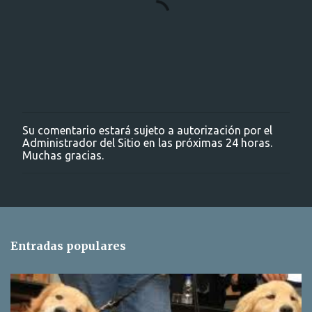
Su comentario estará sujeto a autorización por el
P
Administrador del Sitio en las próximas 24 horas.
u
Muchas gracias.
b
l
i
c
a
r
u
Entradas populares
n
c
o
m
e
n