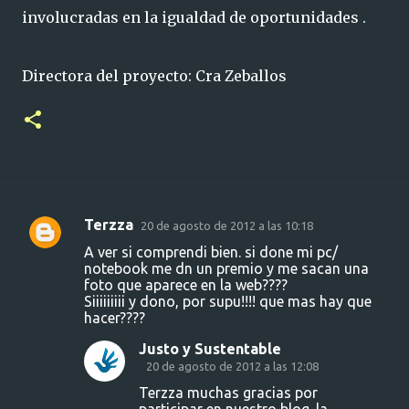
involucradas en la igualdad de oportunidades .
Directora del proyecto: Cra Zeballos
Terzza
20 de agosto de 2012 a las 10:18
C
A ver si comprendi bien. si done mi pc/
o
notebook me dn un premio y me sacan una
foto que aparece en la web????
m
Siiiiiiiii y dono, por supu!!!! que mas hay que
e
hacer????
n
Justo y Sustentable
t
20 de agosto de 2012 a las 12:08
a
Terzza muchas gracias por