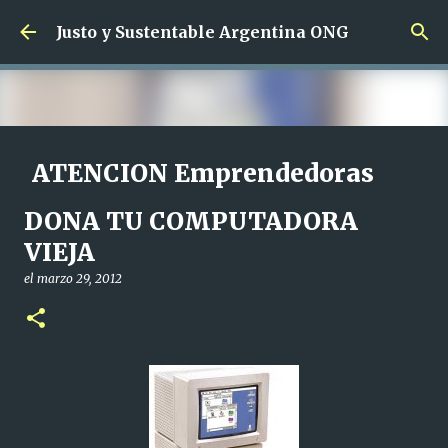
Ir al contenido principal
Justo y Sustentable Argentina ONG
ATENCION Emprendedoras
SIN Limites de edad !!!
DONA TU COMPUTADORA
el
junio 01, 2024
VIEJA
CAPACITACION SALIDA LABORAL CAPACITACION SIN CARGO
EMPRENDEDORAS
el
marzo 29, 2012
0