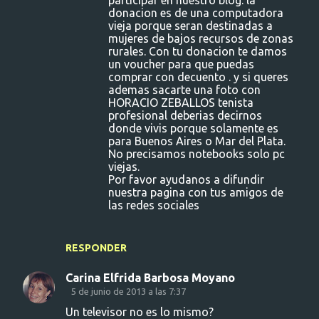
participar en nuestro blog. la
r
donacion es de una computadora
i
vieja porque seran destinadas a
mujeres de bajos recursos de zonas
o
rurales. Con tu donacion te damos
s
un voucher para que puedas
comprar con decuento . y si queres
ademas sacarte una foto con
HORACIO ZEBALLOS tenista
profesional deberias decirnos
donde vivis porque solamente es
para Buenos Aires o Mar del Plata.
No precisamos notebooks solo pc
viejas.
Por favor ayudanos a difundir
nuestra pagina con tus amigos de
las redes sociales
RESPONDER
Carina Elfrida Barbosa Moyano
5 de junio de 2013 a las 7:37
Un televisor no es lo mismo?